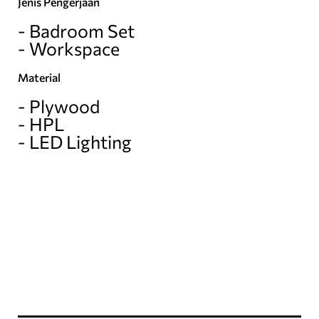
Jenis Pengerjaan
- Badroom Set
- Workspace
Material
- Plywood
- HPL
- LED Lighting
Waktu Pengerjaan
11 juni -15 juli 2021
(34 hari)