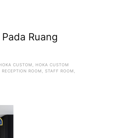
a Pada Ruang
HOKA CUSTOM
,
HOKA CUSTOM
,
RECEPTION ROOM
,
STAFF ROOM
,