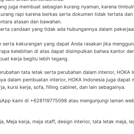
ang juga membuat sebagian kurang nyaman, karena timbuln
urang rapi karena berkas serta dokumen tidak tertata dan 
antara atasan dan bawahan.
serta candaan yang tidak ada hubungannya dalam pekerjaa
n serta kekurangan yang dapat Anda rasakan jika mengguna
apa kelebihan di atas dapat disimpulkan bahwa kantor deng
at kerja begitu lebih tegang.
ubahan tata letak serta perubahan dalam interior, HOKA In
nya dalam pembuatan interior, HOKA Indonesia juga dap
, kursi kerja, sofa, filling cabinet, dan lain sebagainya.
sApp kami di +628119775098 atau mengunjungi laman webs
ja, Meja kerja, meja staff, design interior, tata letak meja, 