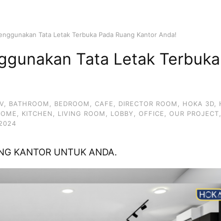
enggunakan Tata Letak Terbuka Pada Ruang Kantor Anda!
ggunakan Tata Letak Terbuk
V
,
BATHROOM
,
BEDROOM
,
CAFE
,
DIRECTOR ROOM
,
HOKA 3D
,
HOME
,
KITCHEN
,
LIVING ROOM
,
LOBBY
,
OFFICE
,
OUR PROJECT
2024
ANG KANTOR UNTUK ANDA.