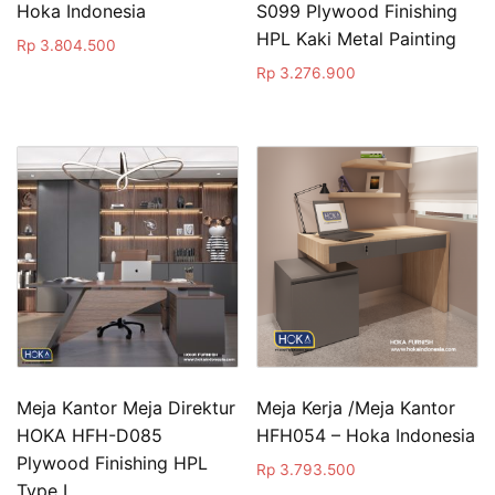
Hoka Indonesia
S099 Plywood Finishing
HPL Kaki Metal Painting
Rp
3.804.500
Rp
3.276.900
Meja Kantor Meja Direktur
Meja Kerja /Meja Kantor
HOKA HFH-D085
HFH054 – Hoka Indonesia
Plywood Finishing HPL
Rp
3.793.500
Type L