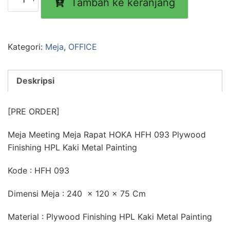
Tambah ke keranjang
Meja
Rapat
HOKA
HFH-
Kategori:
Meja
,
OFFICE
M093
Plywood
Deskripsi
Finishing
HPL
Kaki
[PRE ORDER]
Metal
Painting
Meja Meeting Meja Rapat HOKA HFH 093 Plywood
Finishing HPL Kaki Metal Painting
Kode : HFH 093
Dimensi Meja : 240 x 120 x 75 Cm
Material : Plywood Finishing HPL Kaki Metal Painting