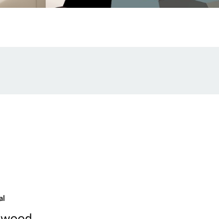
al
lywood