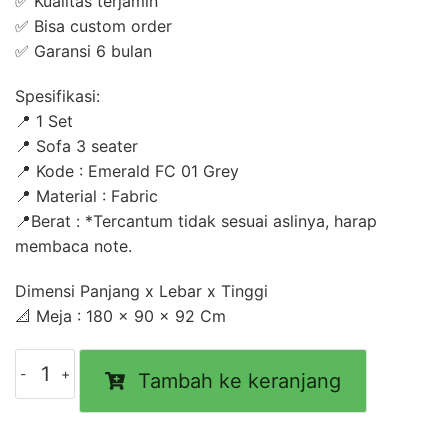
✅ Kualitas terjamin
✅ Bisa custom order
✅ Garansi 6 bulan
Spesifikasi:
📍 1 Set
📍 Sofa 3 seater
📍 Kode : Emerald FC 01 Grey
📍 Material : Fabric
📍Berat : *Tercantum tidak sesuai aslinya, harap
membaca note.
Dimensi Panjang x Lebar x Tinggi
📐 Meja : 180 x 90 x 92 Cm
Kuantitas
Tambah ke keranjang
Sofa
Modern
Minimalis