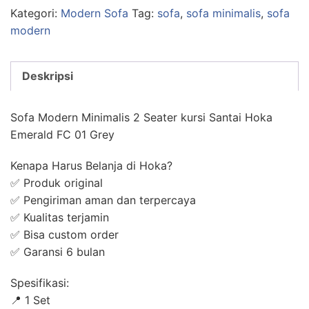
3
Kategori:
Modern Sofa
Tag:
sofa
,
sofa minimalis
,
sofa
Seater
modern
kursi
Santai
Deskripsi
Hoka
Emerald
FC
Sofa Modern Minimalis 2 Seater kursi Santai Hoka
01
Emerald FC 01 Grey
Grey
Kenapa Harus Belanja di Hoka?
✅ Produk original
✅ Pengiriman aman dan terpercaya
✅ Kualitas terjamin
✅ Bisa custom order
✅ Garansi 6 bulan
Spesifikasi:
📍 1 Set